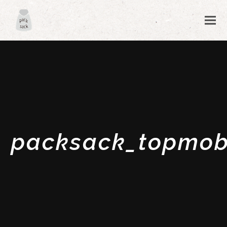
packsack_topmob
ubmit